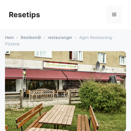
Hoppa
till
Resetips
Meny
innehåll
Hem
›
Besöksmål
›
restauranger
›
Agen Restaurang -
Pizzeria