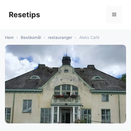
Hoppa
till
Resetips
Meny
innehåll
Hem
›
Besöksmål
›
restauranger
›
Aleks Café