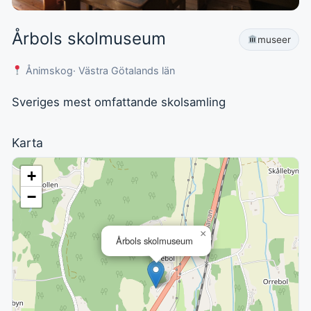
Årbols skolmuseum
museer
Ånimskog
· Västra Götalands län
Sveriges mest omfattande skolsamling
Karta
+
−
×
Årbols skolmuseum