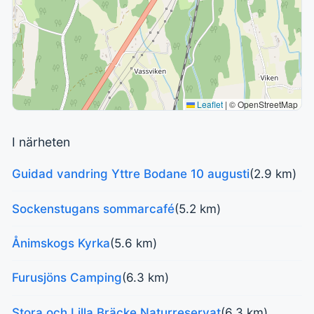
Leaflet
|
© OpenStreetMap
I närheten
Guidad vandring Yttre Bodane 10 augusti
(2.9 km)
Sockenstugans sommarcafé
(5.2 km)
Ånimskogs Kyrka
(5.6 km)
Furusjöns Camping
(6.3 km)
Stora och Lilla Bräcke Naturreservat
(6.3 km)