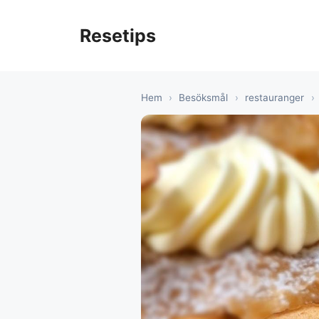
Hoppa
till
Resetips
innehåll
Hem
›
Besöksmål
›
restauranger
›