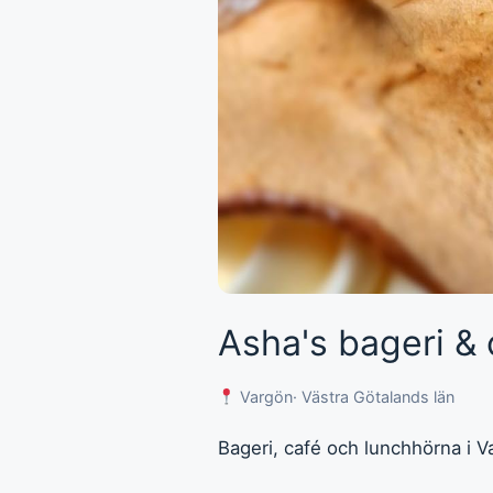
Asha's bageri &
Vargön
· Västra Götalands län
Bageri, café och lunchhörna i V