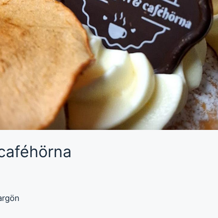
 caféhörna
argön