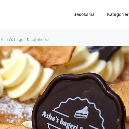
Besöksmål
Kategorier
Asha's bageri & caféhörna