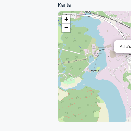
Karta
+
−
Asha's