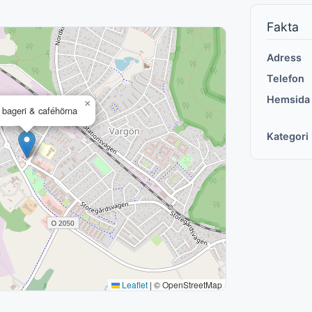
Fakta
Adress
Telefon
Hemsida
×
 bageri & caféhörna
Kategori
Leaflet
|
© OpenStreetMap