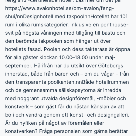
feng shui-certifierade hotell. Läs mer om det på
https://www.avalonhotel.se/om-avalon/feng-
shui/nnDesignhotell med takpoolnnHotellet har 101
rum i olika rumskategorier, inklusive en penthouse-
svit på högsta våningen med tillgång till bastu och
den berömda takpoolen som hänger ut över
hotellets fasad. Poolen och dess takterass är öppna
för alla gäster klockan 10.00–18.00 under maj-
september. Härifrån har du utsikt över Göteborgs
innerstad, både från baren och – om du vågar – från
den transparenta poolkanten.nnBåde hotellrummen
och de gemensamma sällskapsytorna är inredda
med noggrant utvalda designföremål, -möbler och
konstverk – som gäst får du nästan känslan av att
bo i och vandra genom ett konst- och designgalleri.
Är du nyfiken på något av föremålen eller
konstverken? Fråga personalen som gärna berättar