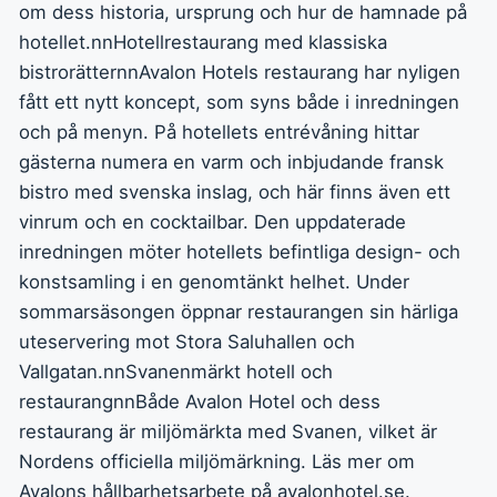
om dess historia, ursprung och hur de hamnade på
hotellet.nnHotellrestaurang med klassiska
bistrorätternnAvalon Hotels restaurang har nyligen
fått ett nytt koncept, som syns både i inredningen
och på menyn. På hotellets entrévåning hittar
gästerna numera en varm och inbjudande fransk
bistro med svenska inslag, och här finns även ett
vinrum och en cocktailbar. Den uppdaterade
inredningen möter hotellets befintliga design- och
konstsamling i en genomtänkt helhet. Under
sommarsäsongen öppnar restaurangen sin härliga
uteservering mot Stora Saluhallen och
Vallgatan.nnSvanenmärkt hotell och
restaurangnnBåde Avalon Hotel och dess
restaurang är miljömärkta med Svanen, vilket är
Nordens officiella miljömärkning. Läs mer om
Avalons hållbarhetsarbete på avalonhotel.se.