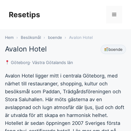
Hoppa
till
Resetips
Meny
innehåll
Hem
›
Besöksmål
›
boende
›
Avalon Hotel
Avalon Hotel
boende
Göteborg
· Västra Götalands län
Avalon Hotel ligger mitt i centrala Göteborg, med
närhet till restauranger, shopping, kultur och
besöksmål som Paddan, Trädgårdsföreningen och
Stora Saluhallen. Här möts gästerna av en
avslappnad och lugn atmosfär där ljus, ljud och doft
är utvalda för att skapa en harmonisk helhet.
Hotellet är sedan öppningen 2007 Sveriges första