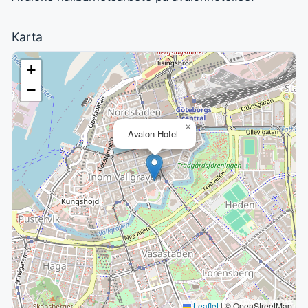
Karta
+
−
×
Avalon Hotel
Leaflet
|
© OpenStreetMap