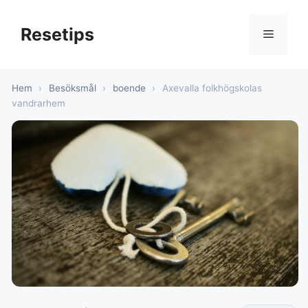
Hoppa
till
Resetips
Meny
innehåll
Hem
›
Besöksmål
›
boende
›
Axevalla folkhögskolas
vandrarhem