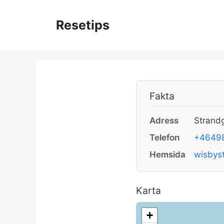
Hoppa
till
Resetips
innehåll
Fakta
Adress
Strand
Telefon
+4649
Hemsida
wisbyst
Karta
+