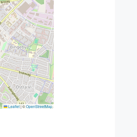
Leaflet
|
©
OpenStreetMap