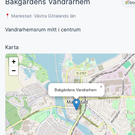
Bakgårdens Vandrarhem
bo
Mariestad
· Västra Götalands län
Vandrarhemsrum mitt i centrum
Karta
+
−
×
Bakgårdens Vandrarhem