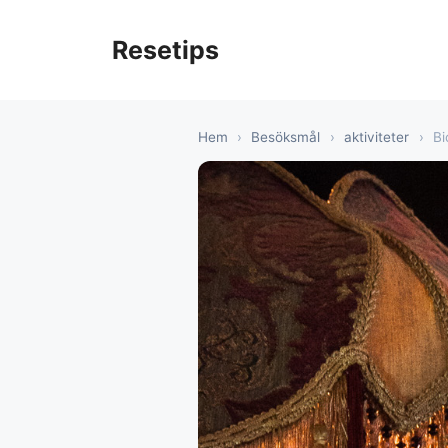
Hoppa
till
Resetips
innehåll
Hem
›
Besöksmål
›
aktiviteter
›
Bi