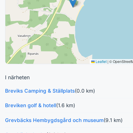
Leaflet
|
© OpenStreet
I närheten
Breviks Camping & Ställplats
(0.0 km)
Breviken golf & hotell
(1.6 km)
Grevbäcks Hembygdsgård och museum
(9.1 km)