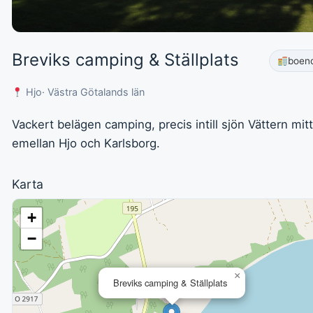
Breviks camping & Ställplats
boen
Hjo
· Västra Götalands län
Vackert belägen camping, precis intill sjön Vättern mitt
emellan Hjo och Karlsborg.
Karta
+
−
×
Breviks camping & Ställplats