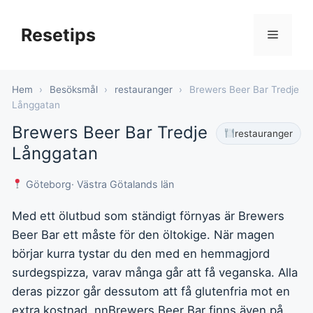
Hoppa
till
Resetips
Meny
innehåll
Hem
›
Besöksmål
›
restauranger
›
Brewers Beer Bar Tredje
Långgatan
Brewers Beer Bar Tredje
restauranger
Långgatan
Göteborg
· Västra Götalands län
Med ett ölutbud som ständigt förnyas är Brewers
Beer Bar ett måste för den öltokige. När magen
börjar kurra tystar du den med en hemmagjord
surdegspizza, varav många går att få veganska. Alla
deras pizzor går dessutom att få glutenfria mot en
extra kostnad. nnBrewers Beer Bar finns även på