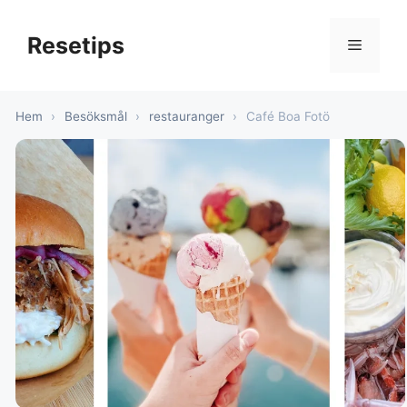
Hoppa
till
Resetips
Meny
innehåll
Hem
›
Besöksmål
›
restauranger
›
Café Boa Fotö