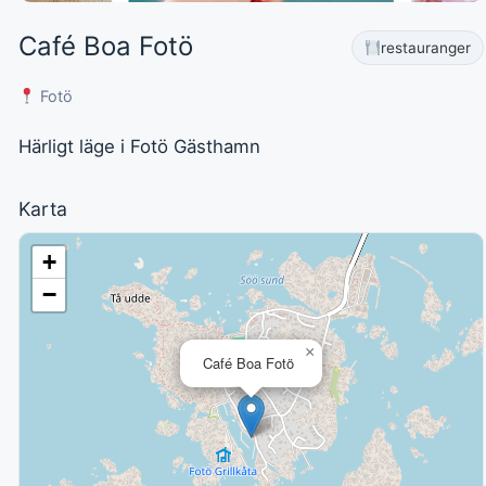
Café Boa Fotö
restauranger
Fotö
Härligt läge i Fotö Gästhamn
Karta
+
−
×
Café Boa Fotö