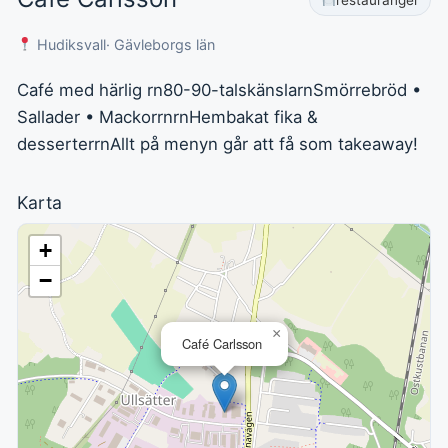
Hudiksvall
· Gävleborgs län
Café med härlig rn80-90-talskänslarnSmörrebröd •
Sallader • MackorrnrnHembakat fika &
desserterrnAllt på menyn går att få som takeaway!
Karta
+
−
×
Café Carlsson