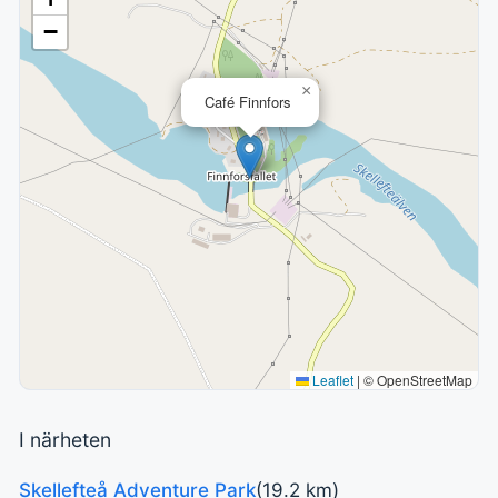
−
×
Café Finnfors
Leaflet
|
© OpenStreetMap
I närheten
Skellefteå Adventure Park
(19.2 km)