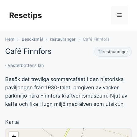
Hoppa
till
Resetips
Meny
innehåll
Hem
›
Besöksmål
›
restauranger
›
Café Finnfors
Café Finnfors
restauranger
· Västerbottens län
Besök det trevliga sommarcaféet i den historiska
paviljongen från 1930-talet, omgiven av vacker
parkmiljö nära Finnfors kraftverksmuseum. Njut av
kaffe och fika i lugn miljö med älven som utsikt.n
Karta
+