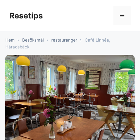
Hoppa
till
Resetips
Meny
innehåll
Hem
›
Besöksmål
›
restauranger
›
Café Linnéa,
Häradsbäck