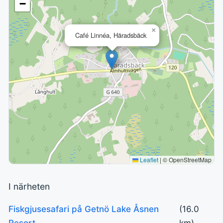
−
×
Café Linnéa, Häradsbäck
Leaflet
|
© OpenStreetMap
I närheten
Fiskgjusesafari på Getnö Lake Åsnen
(16.0
Resort
km)