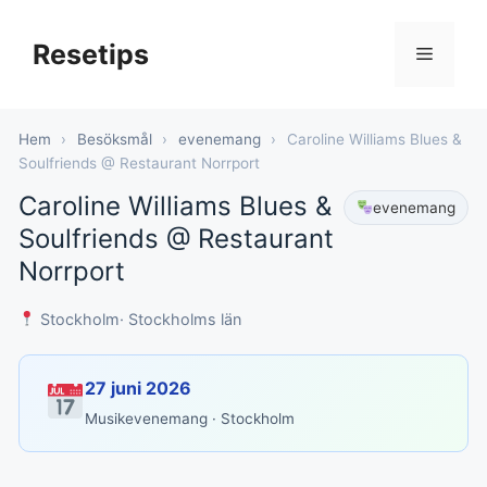
Hoppa
till
Resetips
Meny
innehåll
Hem
›
Besöksmål
›
evenemang
›
Caroline Williams Blues &
Soulfriends @ Restaurant Norrport
Caroline Williams Blues &
evenemang
Soulfriends @ Restaurant
Norrport
Stockholm
· Stockholms län
27 juni 2026
Musikevenemang · Stockholm