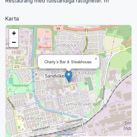
Restaurang med fullständiga rättigheter. rn
Karta
+
−
×
Charly´s Bar & Steakhouse