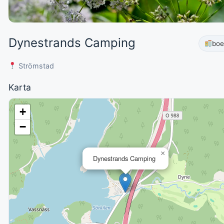
Dynestrands Camping
bo
Strömstad
Karta
+
−
×
Dynestrands Camping