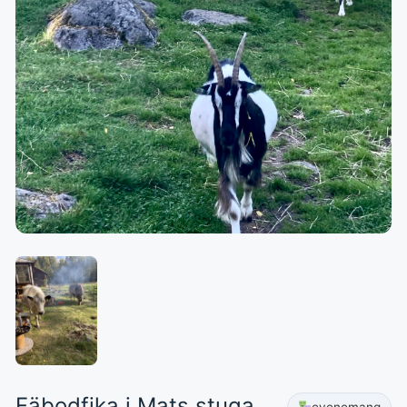
Fäbodfika i Mats stuga.
evenemang