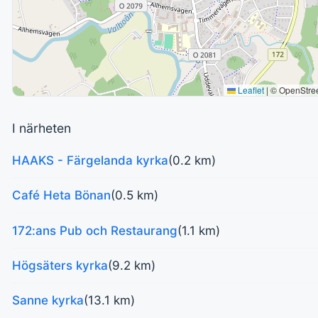
Leaflet
|
© OpenStre
I närheten
HAAKS - Färgelanda kyrka
(0.2 km)
Café Heta Bönan
(0.5 km)
172:ans Pub och Restaurang
(1.1 km)
Högsäters kyrka
(9.2 km)
Sanne kyrka
(13.1 km)