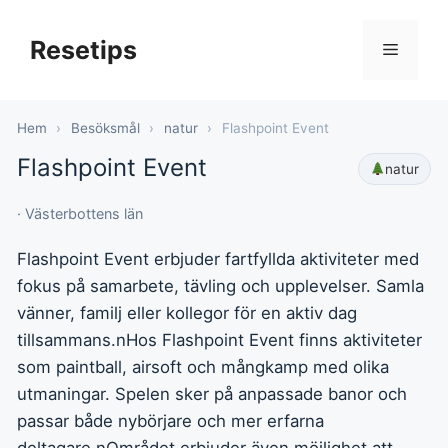
Hoppa
till
Resetips
Meny
innehåll
Hem
›
Besöksmål
›
natur
›
Flashpoint Event
Flashpoint Event
natur
· Västerbottens län
Flashpoint Event erbjuder fartfyllda aktiviteter med
fokus på samarbete, tävling och upplevelser. Samla
vänner, familj eller kollegor för en aktiv dag
tillsammans.nHos Flashpoint Event finns aktiviteter
som paintball, airsoft och mångkamp med olika
utmaningar. Spelen sker på anpassade banor och
passar både nybörjare och mer erfarna