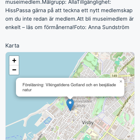
museimedlem.Målgrupp: AllaTillgänglighet:
HissPassa gärna på att teckna ett nytt medlemskap
om du inte redan är medlem.Att bli museimedlem är
enkelt – läs om förmånerna!Foto: Anna Sundström
Karta
+
−
×
Föreläsning: Vikingatidens Gotland och en besjälade
natur