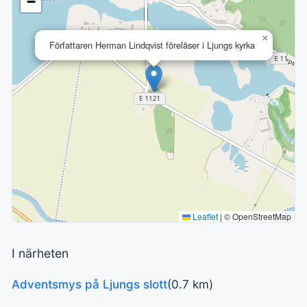
−
×
Författaren Herman Lindqvist föreläser i Ljungs kyrka
Leaflet
|
© OpenStreetMap
I närheten
Adventsmys på Ljungs slott
(0.7 km)