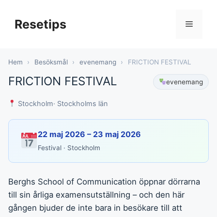
Hoppa
till
Resetips
Meny
innehåll
Hem
›
Besöksmål
›
evenemang
›
FRICTION FESTIVAL
FRICTION FESTIVAL
evenemang
Stockholm
· Stockholms län
22 maj 2026 – 23 maj 2026
Festival · Stockholm
Berghs School of Communication öppnar dörrarna
till sin årliga examensutställning – och den här
gången bjuder de inte bara in besökare till att