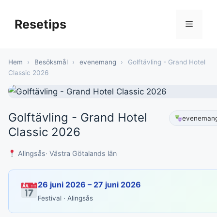
Hoppa
till
Resetips
Meny
innehåll
Hem
›
Besöksmål
›
evenemang
›
Golftävling - Grand Hotel
Classic 2026
Golftävling - Grand Hotel
eveneman
Classic 2026
Alingsås
· Västra Götalands län
26 juni 2026 – 27 juni 2026
Festival · Alingsås