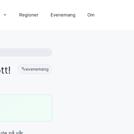
Regioner
Evenemang
Om
tt!
evenemang
ute på vår