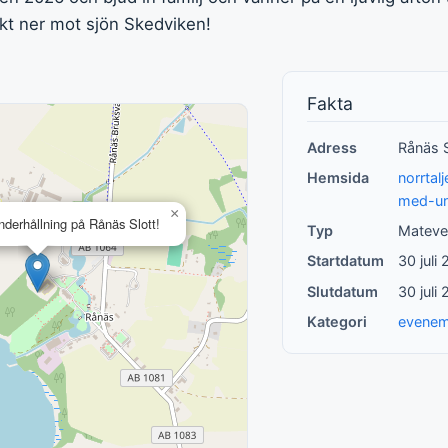
ikt ner mot sjön Skedviken!
Fakta
Adress
Rånäs S
Hemsida
norrtal
med-un
×
underhållning på Rånäs Slott!
Typ
Matev
Startdatum
30 juli
Slutdatum
30 juli
Kategori
evene