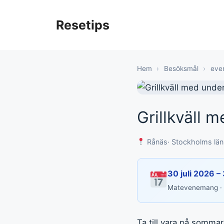
Hoppa
till
Resetips
innehåll
Hem
›
Besöksmål
›
eve
Grillkväll 
Rånäs
· Stockholms län
30 juli 2026 –
Matevenemang ·
Ta till vara på sommar