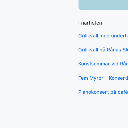
I närheten
Grillkväll med underh
Grillkväll på Rånäs Sl
Konstsommar vid Rån
Fem Myror – Konsert
Pianokonsert på caf