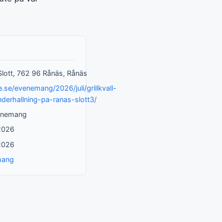
lott, 762 96 Rånäs, Rånäs
je.se/evenemang/2026/juli/grillkvall-
derhallning-pa-ranas-slott3/
enemang
 2026
 2026
mang