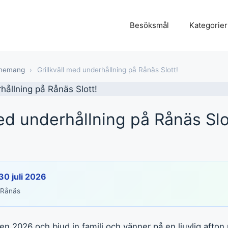
Besöksmål
Kategorier
nemang
›
Grillkväll med underhållning på Rånäs Slott!
med underhållning på Rånäs Slo
 30 juli 2026
 Rånäs
en 2026 och bjud in familj och vänner på en ljuvlig afton 