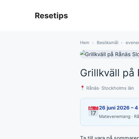
Hoppa
till
Resetips
innehåll
Hem
›
Besöksmål
›
evene
Grillkväll på
Rånäs
· Stockholms län
26 juni 2026 – 
Matevenemang · R
Ta till vara på sommaren