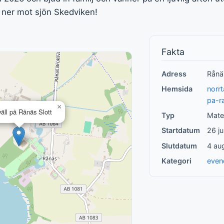
t ner mot sjön Skedviken!
Fakta
Adress
Rånä
Hemsida
norrt
pa-r
×
väll på Rånäs Slott
Typ
Mat
Startdatum
26 j
Slutdatum
4 au
Kategori
eve