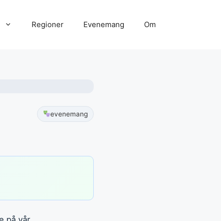
Regioner
Evenemang
Om
evenemang
e på vår