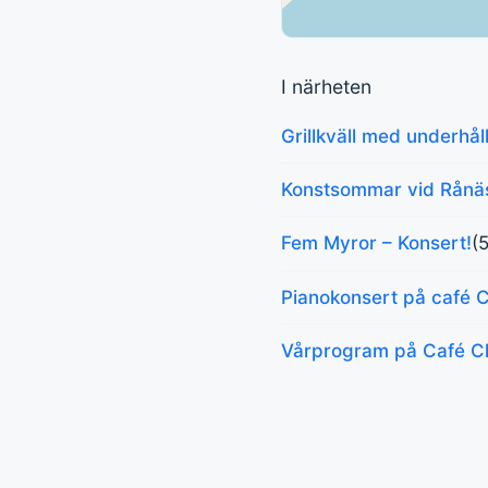
I närheten
Grillkväll med underhål
Konstsommar vid Rånäs
Fem Myror – Konsert!
(
Pianokonsert på café 
Vårprogram på Café Ch