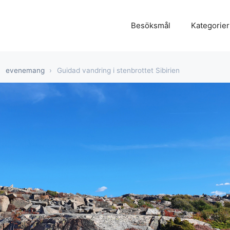
Besöksmål
Kategorier
›
evenemang
›
Guidad vandring i stenbrottet Sibirien