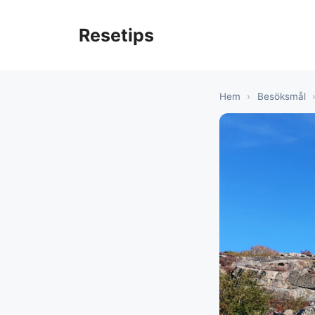
Hoppa
till
Resetips
innehåll
Hem
›
Besöksmål