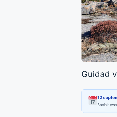
Guidad va
12 septe
Socialt ev