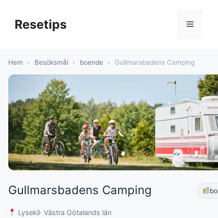
Hoppa
till
Resetips
Meny
innehåll
Hem
›
Besöksmål
›
boende
›
Gullmarsbadens Camping
Gullmarsbadens Camping
bo
Lysekil
· Västra Götalands län