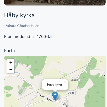
Håby kyrka
· Västra Götalands län
Från medeltid till 1700-tal
Karta
+
−
×
Håby kyrka