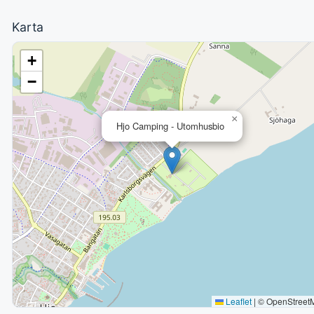
Karta
+
−
×
Hjo Camping - Utomhusbio
Leaflet
|
© OpenStreet