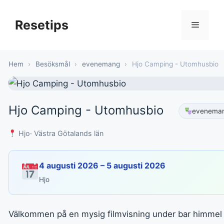
Hoppa
till
Resetips
Meny
innehåll
Hem
›
Besöksmål
›
evenemang
›
Hjo Camping - Utomhusbio
Hjo Camping - Utomhusbio
evenema
Hjo
· Västra Götalands län
4 augusti 2026 – 5 augusti 2026
Hjo
Välkommen på en mysig filmvisning under bar himmel