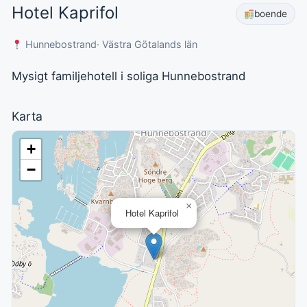
Hotel Kaprifol
boende
Hunnebostrand
· Västra Götalands län
Mysigt familjehotell i soliga Hunnebostrand
Karta
+
−
×
Hotel Kaprifol