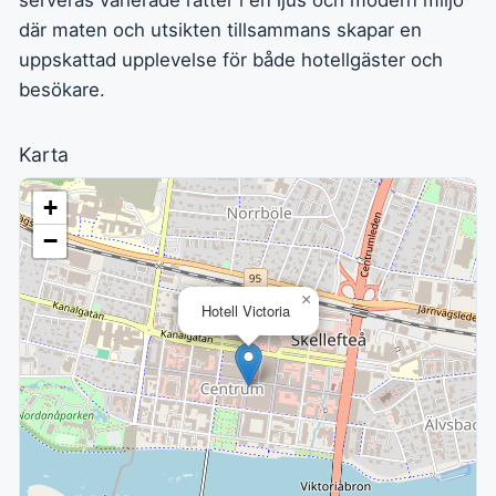
serveras varierade rätter i en ljus och modern miljö
där maten och utsikten tillsammans skapar en
uppskattad upplevelse för både hotellgäster och
besökare.
Karta
+
−
×
Hotell Victoria