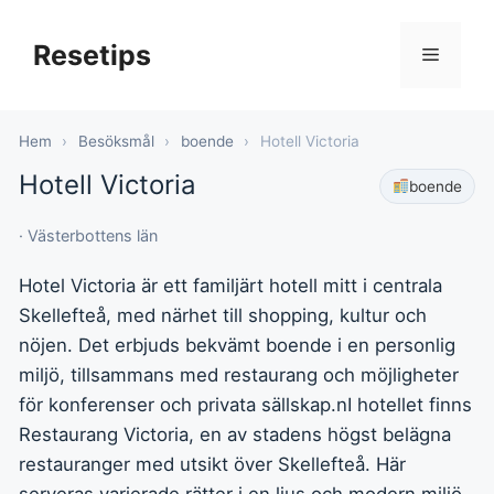
Hoppa
till
Resetips
Meny
innehåll
Hem
›
Besöksmål
›
boende
›
Hotell Victoria
Hotell Victoria
boende
· Västerbottens län
Hotel Victoria är ett familjärt hotell mitt i centrala
Skellefteå, med närhet till shopping, kultur och
nöjen. Det erbjuds bekvämt boende i en personlig
miljö, tillsammans med restaurang och möjligheter
för konferenser och privata sällskap.nI hotellet finns
Restaurang Victoria, en av stadens högst belägna
restauranger med utsikt över Skellefteå. Här