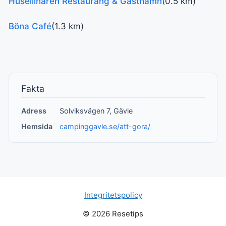
Huseliiharen Restaurang & Gästhamn
(0.5 km)
Böna Café
(1.3 km)
Fakta
Adress
Solviksvägen 7, Gävle
Hemsida
campinggavle.se/att-gora/
Integritetspolicy
© 2026 Resetips