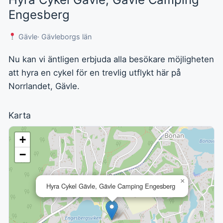
Engesberg
Gävle
· Gävleborgs län
Nu kan vi äntligen erbjuda alla besökare möjligheten
att hyra en cykel för en trevlig utflykt här på
Norrlandet, Gävle.
Karta
+
−
×
Hyra Cykel Gävle, Gävle Camping Engesberg