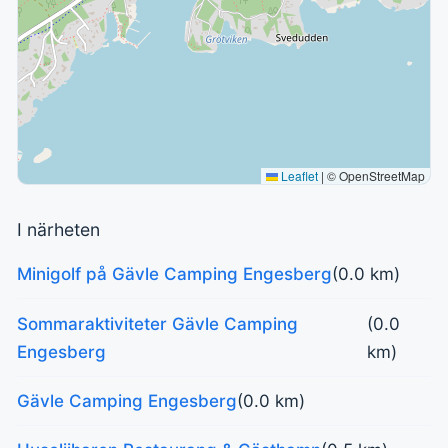
Leaflet
|
© OpenStreetMap
I närheten
Minigolf på Gävle Camping Engesberg
(0.0 km)
Sommaraktiviteter Gävle Camping
(0.0
Engesberg
km)
Gävle Camping Engesberg
(0.0 km)