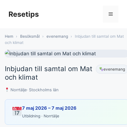
Hoppa
till
Resetips
Meny
innehåll
Hem
›
Besöksmål
›
evenemang
›
Inbjudan till samtal om Mat
och klimat
Inbjudan till samtal om Mat
evenemang
och klimat
Norrtälje
· Stockholms län
7 maj 2026 – 7 maj 2026
Utbildning · Norrtälje