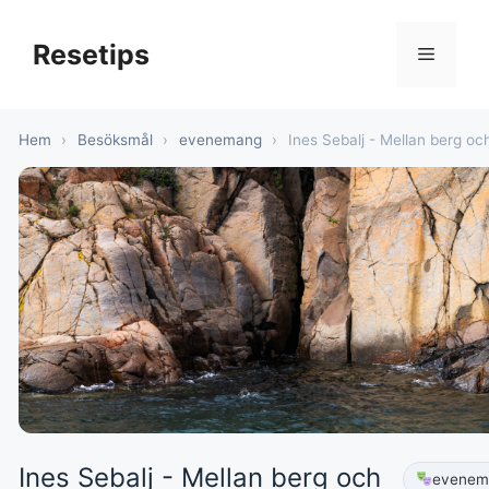
Hoppa
till
Resetips
Meny
innehåll
Hem
›
Besöksmål
›
evenemang
›
Ines Sebalj - Mellan berg oc
Ines Sebalj - Mellan berg och
evenem