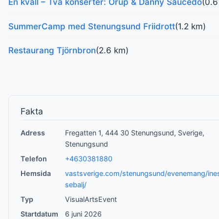
En kväll – Två konserter: Orup & Danny Saucedo
(0.6
SummerCamp med Stenungsund Friidrott
(1.2 km)
Restaurang Tjörnbron
(2.6 km)
Fakta
Adress
Fregatten 1, 444 30 Stenungsund, Sverige,
Stenungsund
Telefon
+4630381880
Hemsida
vastsverige.com/stenungsund/evenemang/ine
sebalj/
Typ
VisualArtsEvent
Startdatum
6 juni 2026