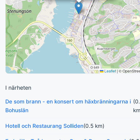
Leaflet
|
© OpenStre
I närheten
De som brann - en konsert om häxbränningarna i
(0
Bohuslän
km
Hotell och Restaurang Solliden
(0.5 km)