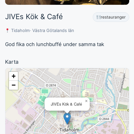
JIVEs Kök & Café
restauranger
Tidaholm
· Västra Götalands län
God fika och lunchbuffé under samma tak
Karta
+
−
×
JIVEs Kök & Café