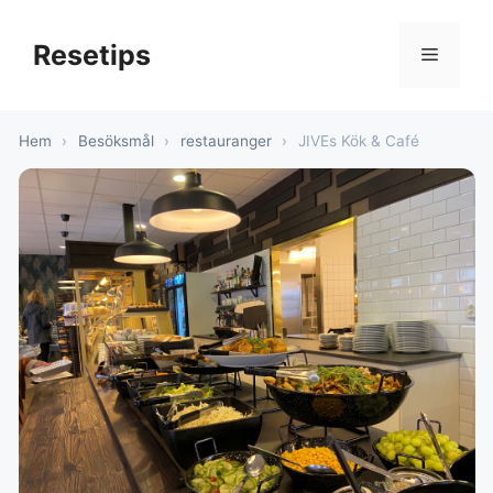
Hoppa
till
Resetips
Meny
innehåll
Hem
›
Besöksmål
›
restauranger
›
JIVEs Kök & Café