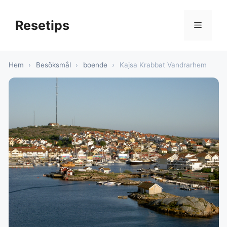
Hoppa
till
Resetips
Meny
innehåll
Hem
›
Besöksmål
›
boende
›
Kajsa Krabbat Vandrarhem