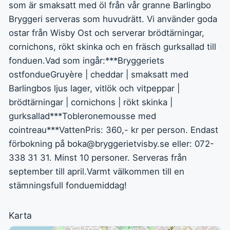
som är smaksatt med öl från vår granne Barlingbo
Bryggeri serveras som huvudrätt. Vi använder goda
ostar från Wisby Ost och serverar brödtärningar,
cornichons, rökt skinka och en fräsch gurksallad till
fonduen.Vad som ingår:***Bryggeriets
ostfondueGruyère | cheddar | smaksatt med
Barlingbos ljus lager, vitlök och vitpeppar |
brödtärningar | cornichons | rökt skinka |
gurksallad***Tobleronemousse med
cointreau***VattenPris: 360,- kr per person. Endast
förbokning på
boka@bryggerietvisby.se
eller: 072-
338 31 31. Minst 10 personer. Serveras från
september till april.Varmt välkommen till en
stämningsfull fonduemiddag!
Karta