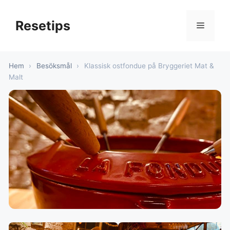
Hoppa
till
Resetips
Meny
innehåll
Hem
›
Besöksmål
›
Klassisk ostfondue på Bryggeriet Mat &
Malt