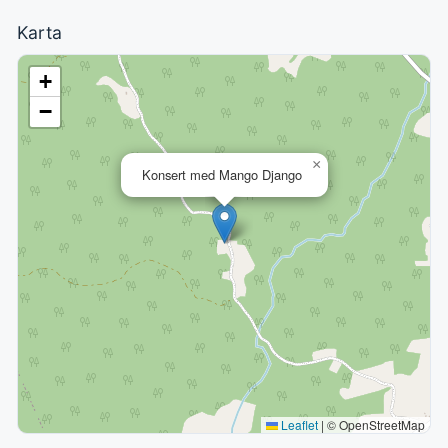
Karta
+
−
×
Konsert med Mango Django
Leaflet
|
© OpenStreetMap