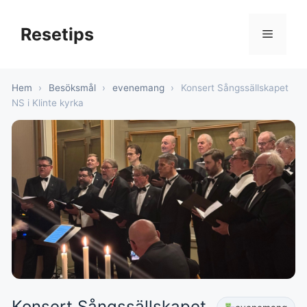
Hoppa
till
Resetips
Meny
innehåll
Hem
›
Besöksmål
›
evenemang
›
Konsert Sångssällskapet
NS i Klinte kyrka
Konsert Sångssällskapet