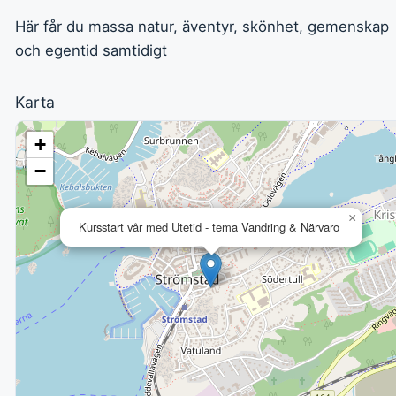
Här får du massa natur, äventyr, skönhet, gemenskap
och egentid samtidigt
Karta
+
−
×
Kursstart vår med Utetid - tema Vandring & Närvaro