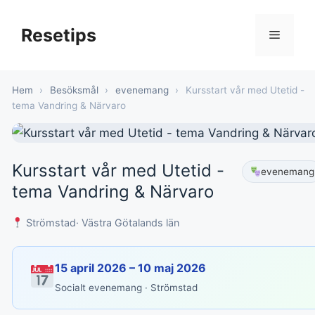
Hoppa
till
Resetips
Meny
innehåll
Hem
›
Besöksmål
›
evenemang
›
Kursstart vår med Utetid -
tema Vandring & Närvaro
Kursstart vår med Utetid -
evenemang
tema Vandring & Närvaro
Strömstad
· Västra Götalands län
15 april 2026 – 10 maj 2026
Socialt evenemang · Strömstad