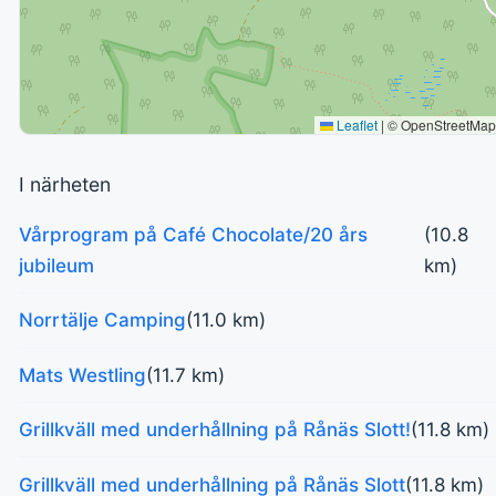
Leaflet
|
© OpenStreetMap
I närheten
Vårprogram på Café Chocolate/20 års
(10.8
jubileum
km)
Norrtälje Camping
(11.0 km)
Mats Westling
(11.7 km)
Grillkväll med underhållning på Rånäs Slott!
(11.8 km)
Grillkväll med underhållning på Rånäs Slott
(11.8 km)