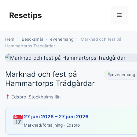
Hoppa
till
Resetips
Meny
innehåll
Hem
›
Besöksmål
›
evenemang
›
Marknad och fest på
Hammartorps Trädgårdar
Marknad och fest på
evenemang
Hammartorps Trädgårdar
Edsbro
· Stockholms län
27 juni 2026 – 27 juni 2026
Marknad/försäljning · Edsbro