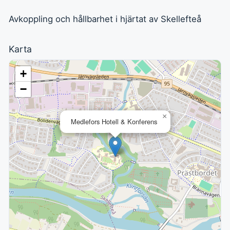
Avkoppling och hållbarhet i hjärtat av Skellefteå
Karta
+
−
×
Medlefors Hotell & Konferens