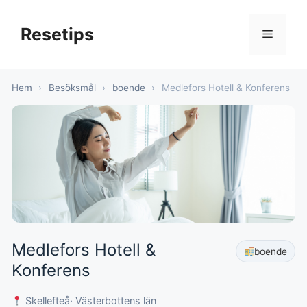
Hoppa
till
Resetips
Meny
innehåll
Hem
›
Besöksmål
›
boende
›
Medlefors Hotell & Konferens
Medlefors Hotell &
boende
Konferens
Skellefteå
· Västerbottens län