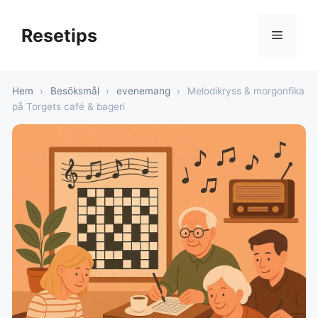
Hoppa
till
Resetips
Meny
innehåll
Hem
›
Besöksmål
›
evenemang
›
Melodikryss & morgonfika
på Torgets café & bageri