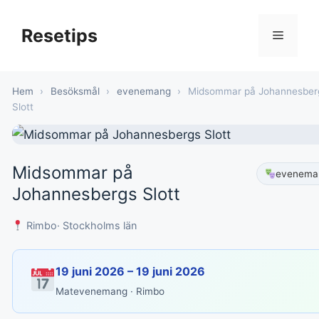
Hoppa
till
Resetips
Meny
innehåll
Hem
›
Besöksmål
›
evenemang
›
Midsommar på Johannesber
Slott
Midsommar på
evenema
Johannesbergs Slott
Rimbo
· Stockholms län
19 juni 2026 – 19 juni 2026
Matevenemang · Rimbo