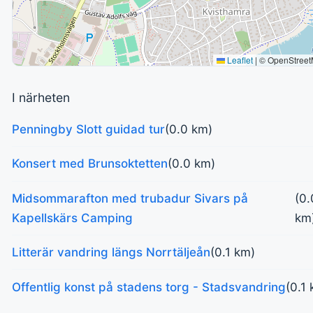
Leaflet
|
© OpenStree
I närheten
Penningby Slott guidad tur
(0.0 km)
Konsert med Brunsoktetten
(0.0 km)
Midsommarafton med trubadur Sivars på
(0.
Kapellskärs Camping
km
Litterär vandring längs Norrtäljeån
(0.1 km)
Offentlig konst på stadens torg - Stadsvandring
(0.1