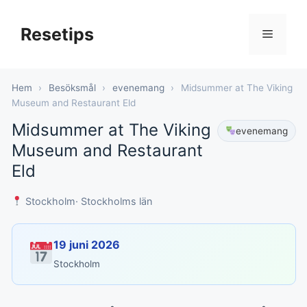
Hoppa
till
Resetips
Meny
innehåll
Hem
›
Besöksmål
›
evenemang
›
Midsummer at The Viking
Museum and Restaurant Eld
Midsummer at The Viking
evenemang
Museum and Restaurant
Eld
Stockholm
· Stockholms län
19 juni 2026
Stockholm