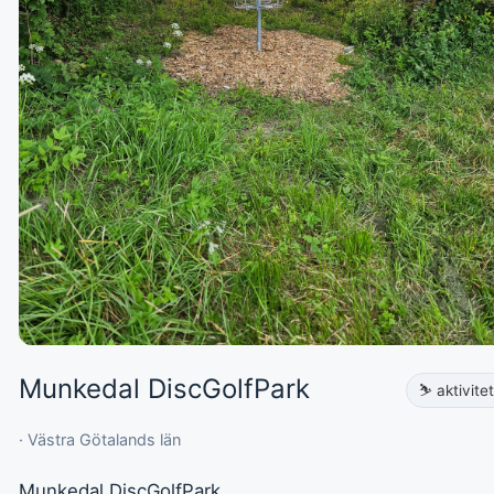
Munkedal DiscGolfPark
⛷️ aktivite
· Västra Götalands län
Munkedal DiscGolfPark