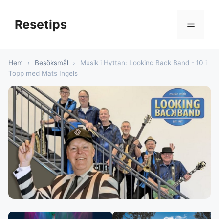
Hoppa
till
Resetips
Meny
innehåll
Hem
›
Besöksmål
›
Musik i Hyttan: Looking Back Band - 10 i
Topp med Mats Ingels