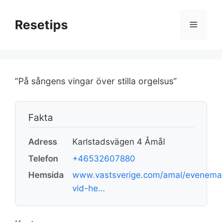
Hoppa
till
Resetips
Meny
innehåll
”På sångens vingar över stilla orgelsus”
Fakta
Adress
Karlstadsvägen 4 Åmål
Telefon
+46532607880
Hemsida
www.vastsverige.com/amal/evenema
vid-he…