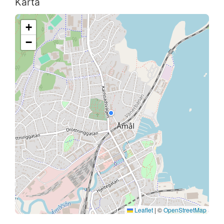
Karta
+
−
Leaflet
|
©
OpenStreetMap